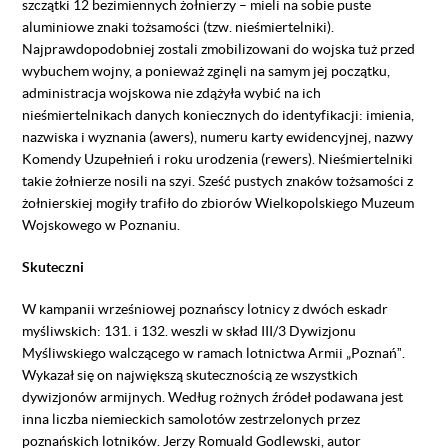
szczątki 12 bezimiennych żołnierzy – mieli na sobie puste
aluminiowe znaki tożsamości (tzw. nieśmiertelniki).
Najprawdopodobniej zostali zmobilizowani do wojska tuż przed
wybuchem wojny, a ponieważ zginęli na samym jej początku,
administracja wojskowa nie zdążyła wybić na ich
nieśmiertelnikach danych koniecznych do identyfikacji: imienia,
nazwiska i wyznania (awers), numeru karty ewidencyjnej, nazwy
Komendy Uzupełnień i roku urodzenia (rewers). Nieśmiertelniki
takie żołnierze nosili na szyi. Sześć pustych znaków tożsamości z
żołnierskiej mogiły trafiło do zbiorów Wielkopolskiego Muzeum
Wojskowego w Poznaniu.
Skuteczni
W kampanii wrześniowej poznańscy lotnicy z dwóch eskadr
myśliwskich: 131. i 132. weszli w skład III/3 Dywizjonu
Myśliwskiego walczącego w ramach lotnictwa Armii „Poznańˮ.
Wykazał się on największą skutecznością ze wszystkich
dywizjonów armijnych. Według rożnych źródeł podawana jest
inna liczba niemieckich samolotów zestrzelonych przez
poznańskich lotników. Jerzy Romuald Godlewski, autor