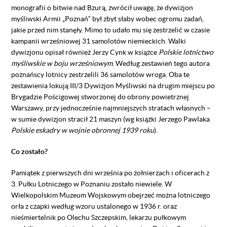
monografii o bitwie nad Bzurą, zwrócił uwagę, że dywizjon
myśliwski Armii „Poznańˮ był zbyt słaby wobec ogromu zadań,
jakie przed nim stanęły. Mimo to udało mu się zestrzelić w czasie
kampanii wrześniowej 31 samolotów niemieckich. Walki
dywizjonu opisał również Jerzy Cynk w książce
Polskie lotnictwo
myśliwskie w boju wrześniowym
. Według zestawień tego autora
poznańscy lotnicy zestrzelili 36 samolotów wroga. Oba te
zestawienia lokują III/3 Dywizjon Myśliwski na drugim miejscu po
Brygadzie Pościgowej stworzonej do obrony powietrznej
Warszawy, przy jednocześnie najmniejszych stratach własnych –
w sumie dywizjon stracił 21 maszyn (wg książki Jerzego Pawlaka
Polskie eskadry w wojnie obronnej 1939 roku
).
Co zostało?
Pamiątek z pierwszych dni września po żołnierzach i oficerach z
3. Pułku Lotniczego w Poznaniu zostało niewiele. W
Wielkopolskim Muzeum Wojskowym obejrzeć można lotniczego
orła z czapki według wzoru ustalonego w 1936 r. oraz
nieśmiertelnik po Olechu Szczepskim, lekarzu pułkowym