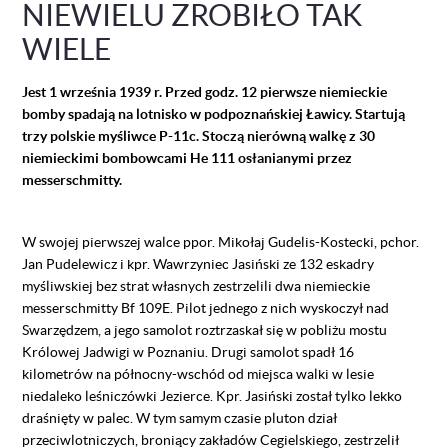
NIEWIELU ZROBIŁO TAK
WIELE
Jest 1 września 1939 r. Przed godz. 12 pierwsze niemieckie
bomby spadają na lotnisko w podpoznańskiej Ławicy. Startują
trzy polskie myśliwce P-11c. Stoczą nierówną walkę z 30
niemieckimi bombowcami He 111 osłanianymi przez
messerschmitty.
W swojej pierwszej walce ppor. Mikołaj Gudelis-Kostecki, pchor.
Jan Pudelewicz i kpr. Wawrzyniec Jasiński ze 132 eskadry
myśliwskiej bez strat własnych zestrzelili dwa niemieckie
messerschmitty Bf 109E. Pilot jednego z nich wyskoczył nad
Swarzędzem, a jego samolot roztrzaskał się w pobliżu mostu
Królowej Jadwigi w Poznaniu. Drugi samolot spadł 16
kilometrów na północny-wschód od miejsca walki w lesie
niedaleko leśniczówki Jezierce. Kpr. Jasiński został tylko lekko
draśnięty w palec. W tym samym czasie pluton dział
przeciwlotniczych, broniący zakładów Cegielskiego, zestrzelił