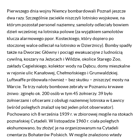
Pierwszego dnia wojny Niemcy bombardowali Poznań jeszcze
dwa razy. Szczególnie zaciekle niszczyli lotnisko wojskowe, na
którym pozostał personel naziemny, samoloty odleciały bowiem
dzień wcześniej na lotniska polowe (za wyjątkiem samolotów
klucza alarmowego ppor. Kosteckiego, który dopiero po
stoczonej walce odleciał na lotnisko w Dzierżnicy). Bomby spadły
także na Dworzec Główny i pociągi ewakuacyjne z ludnością
cywilną, koszary na Jeżycach i Wildzie, okolice Starego Zoo,
zakłady Cegielskiego, kolektor wody na Dębcu, domy mieszkalne
w rejonie ulic Kanałowej, Chełmońskiego i Grunwaldzkiej.
Luftwaffe próbowała również – bez skutku – zniszczyć mosty na
Warcie. Te trzy naloty bombowe zebrały w Poznaniu krwawe
żniwo: zginęło ok. 200 osób w tym 45 żołnierzy. 39 było
żołnierzami i oficerami z obsługi naziemnej lotniska w Ławicy
(wśród poległych znalazł się też jeden pilot obserwator).
Pochowano ich 8 września 1939 r. w zbiorowej mogile na stokach
poznańskiej Cytadeli. W listopadzie 1960 r. ciała poległych
ekshumowano, by złożyć je na organizowanym na Cytadeli
cmentarzu Bohaterów Polskich. W mogile znaleziono wtedy