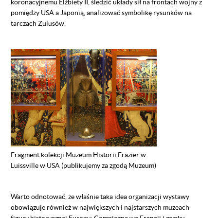
koronacyjnemu Elżbiety II, śledzić układy sił na frontach wojny z
pomiędzy USA a Japonią, analizować symbolikę rysunków na
tarczach Zulusów.
Fragment kolekcji Muzeum Historii Frazier w
Luissville w USA (publikujemy za zgodą Muzeum)
Warto odnotować, że właśnie taka idea organizacji wystawy
obowiązuje również w największych i najstarszych muzeach
figury historycznej Europy: Compiegne we Francji i zamku