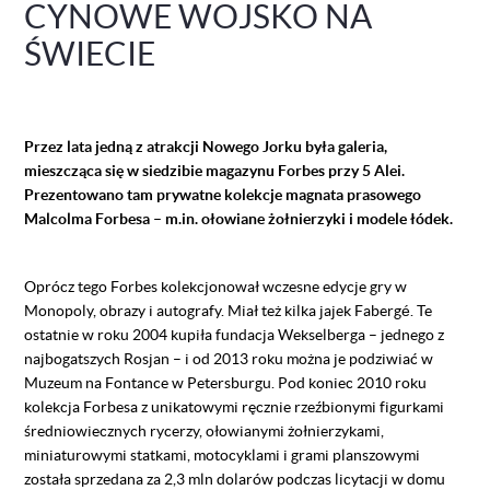
CYNOWE WOJSKO NA
ŚWIECIE
Przez lata jedną z atrakcji Nowego Jorku była galeria,
mieszcząca się w siedzibie magazynu Forbes przy 5 Alei.
Prezentowano tam prywatne kolekcje magnata prasowego
Malcolma Forbesa – m.in. ołowiane żołnierzyki i modele łódek.
Oprócz tego Forbes kolekcjonował wczesne edycje gry w
Monopoly, obrazy i autografy. Miał też kilka jajek Fabergé. Te
ostatnie w roku 2004 kupiła fundacja Wekselberga – jednego z
najbogatszych Rosjan – i od 2013 roku można je podziwiać w
Muzeum na Fontance w Petersburgu. Pod koniec 2010 roku
kolekcja Forbesa z unikatowymi ręcznie rzeźbionymi figurkami
średniowiecznych rycerzy, ołowianymi żołnierzykami,
miniaturowymi statkami, motocyklami i grami planszowymi
została sprzedana za 2,3 mln dolarów podczas licytacji w domu