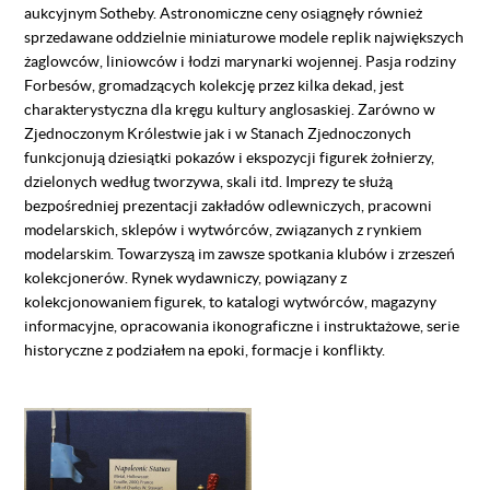
aukcyjnym Sotheby. Astronomiczne ceny osiągnęły również
sprzedawane oddzielnie miniaturowe modele replik największych
żaglowców, liniowców i łodzi marynarki wojennej. Pasja rodziny
Forbesów, gromadzących kolekcję przez kilka dekad, jest
charakterystyczna dla kręgu kultury anglosaskiej. Zarówno w
Zjednoczonym Królestwie jak i w Stanach Zjednoczonych
funkcjonują dziesiątki pokazów i ekspozycji figurek żołnierzy,
dzielonych według tworzywa, skali itd. Imprezy te służą
bezpośredniej prezentacji zakładów odlewniczych, pracowni
modelarskich, sklepów i wytwórców, związanych z rynkiem
modelarskim. Towarzyszą im zawsze spotkania klubów i zrzeszeń
kolekcjonerów. Rynek wydawniczy, powiązany z
kolekcjonowaniem figurek, to katalogi wytwórców, magazyny
informacyjne, opracowania ikonograficzne i instruktażowe, serie
historyczne z podziałem na epoki, formacje i konflikty.