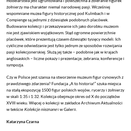
modelarstwa jest ugruntowana i powszechna a zbieranie figurek
żołnierzy ma charakter niemal narodowej pasji. Wcześniej
wspomniane muzea figury historycznej pod Kulmbach i w
Compienge są jednymi z dziesiątek podobnych placówek.
Budowanie kolekcji i przekazywanie ich jako dorobku muzeom
nie jest zjawiskiem wyjątkowym. Stąd ogromne powierzchnie
placówek, które prezentują czasem dziesiątki tysięcy modeli. Ich
cykliczne odwiedzanie jest tylko jednym ze sposobów rozwijania
pasji kolekcjonerskiej. Służą jej także – podobnie jak w krajach
anglosaskich – liczne pokazy i prezentacje, zebrania, konferencje i
sympozja.
Czy w Polsce jest szansa na stworzenie muzeum figur cynowych z
prawdziwego zdarzenia? Fundacja „A to historia!” szuka miejsca
na stałą ekspozycję 1500 figur polskich wojów, rycerzy i żołnierzy
w skali 1:35 i 1:32. Kolekcja obejmuje okres od X do początków
XVIII wieku. Więcej o kolekcji w zakładce Archiwum Aktualności
w tekście
Kolekcje nieznane
i w Galerii.
Katarzyna Czarna