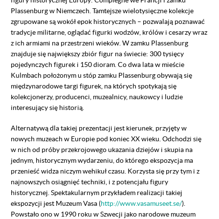
Plassenburg w Niemczech. Tamtejsze wielotysięczne kolekcje
zgrupowane są wokół epok historycznych – pozwalają poznawać
tradycje militarne, oglądać figurki wodzów, królów i cesarzy wraz
z ich armiami na przestrzeni wieków. W zamku Plassenburg
znajduje się największy zbiór figur na świecie: 300 tysięcy
pojedynczych figurek i 150 dioram. Co dwa lata w mieście
Kulmbach położonym u stóp zamku Plassenburg obywają się
międzynarodowe targi figurek, na których spotykają się
kolekcjonerzy, producenci, muzealnicy, naukowcy i ludzie
interesujący się historią.
Alternatywą dla takiej prezentacji jest kierunek, przyjęty w
nowych muzeach w Europie pod koniec XX wieku. Odchodzi się
w nich od próby przekrojowego ukazania dziejów i skupia na
jednym, historycznym wydarzeniu, do którego ekspozycja ma
przenieść widza niczym wehikuł czasu. Korzysta się przy tym i z
najnowszych osiągnięć techniki, i z potencjału figury
historycznej. Spektakularnym przykładem realizacji takiej
ekspozycji jest Muzeum Vasa (
http://www.vasamuseet.se/
).
Powstało ono w 1990 roku w Szwecji jako narodowe muzeum