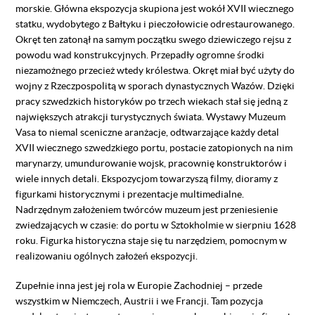
morskie. Główna ekspozycja skupiona jest wokół XVII wiecznego
statku, wydobytego z Bałtyku i pieczołowicie odrestaurowanego.
Okręt ten zatonął na samym początku swego dziewiczego rejsu z
powodu wad konstrukcyjnych. Przepadły ogromne środki
niezamożnego przecież wtedy królestwa. Okręt miał być użyty do
wojny z Rzeczpospolitą w sporach dynastycznych Wazów. Dzięki
pracy szwedzkich historyków po trzech wiekach stał się jedną z
największych atrakcji turystycznych świata. Wystawy Muzeum
Vasa to niemal sceniczne aranżacje, odtwarzające każdy detal
XVII wiecznego szwedzkiego portu, postacie zatopionych na nim
marynarzy, umundurowanie wojsk, pracownię konstruktorów i
wiele innych detali. Ekspozycjom towarzyszą filmy, dioramy z
figurkami historycznymi i prezentacje multimedialne.
Nadrzędnym założeniem twórców muzeum jest przeniesienie
zwiedzających w czasie: do portu w Sztokholmie w sierpniu 1628
roku. Figurka historyczna staje się tu narzędziem, pomocnym w
realizowaniu ogólnych założeń ekspozycji.
Zupełnie inna jest jej rola w Europie Zachodniej – przede
wszystkim w Niemczech, Austrii i we Francji. Tam pozycja