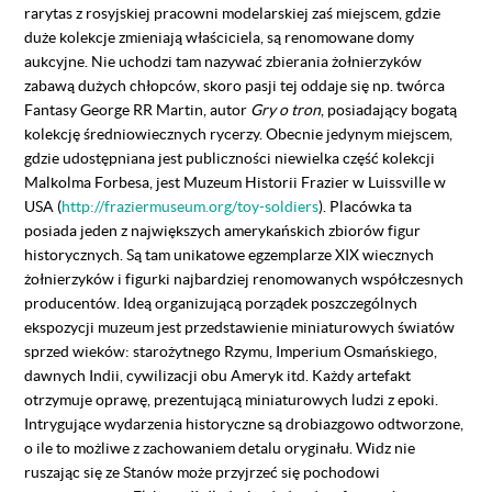
rarytas z rosyjskiej pracowni modelarskiej zaś miejscem, gdzie
duże kolekcje zmieniają właściciela, są renomowane domy
aukcyjne. Nie uchodzi tam nazywać zbierania żołnierzyków
zabawą dużych chłopców, skoro pasji tej oddaje się np. twórca
Fantasy George RR Martin, autor
Gry o tron
, posiadający bogatą
kolekcję średniowiecznych rycerzy. Obecnie jedynym miejscem,
gdzie udostępniana jest publiczności niewielka część kolekcji
Malkolma Forbesa, jest Muzeum Historii Frazier w Luissville w
USA (
http://fraziermuseum.org/toy-soldiers
). Placówka ta
posiada jeden z największych amerykańskich zbiorów figur
historycznych. Są tam unikatowe egzemplarze XIX wiecznych
żołnierzyków i figurki najbardziej renomowanych współczesnych
producentów. Ideą organizującą porządek poszczególnych
ekspozycji muzeum jest przedstawienie miniaturowych światów
sprzed wieków: starożytnego Rzymu, Imperium Osmańskiego,
dawnych Indii, cywilizacji obu Ameryk itd. Każdy artefakt
otrzymuje oprawę, prezentującą miniaturowych ludzi z epoki.
Intrygujące wydarzenia historyczne są drobiazgowo odtworzone,
o ile to możliwe z zachowaniem detalu oryginału. Widz nie
ruszając się ze Stanów może przyjrzeć się pochodowi